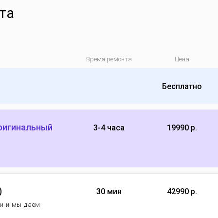
та
Время ремонта
Цена
Бесплатно
оригинальный
3-4 часа
19990 р.
)
30 мин
42990 р.
еи и мы даем