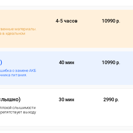
4-5 часов
10990 р.
ственные материалы.
а в идеальном
)
40 мин
10990 р.
ошибка о замене АКБ
очника питания.
 слышно)
30 мин
2990 р.
 плохой слышимости
 препятствует выходу