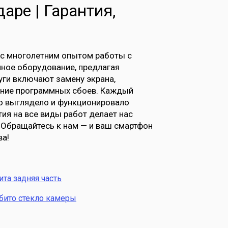
аре | Гарантия,
 с многолетним опытом работы с
нное оборудование, предлагая
ги включают замену экрана,
нение программных сбоев. Каждый
о выглядело и функционировало
тия на все виды работ делает нас
 Обращайтесь к нам — и ваш смартфон
ва!
ита задняя часть
бито стекло камеры