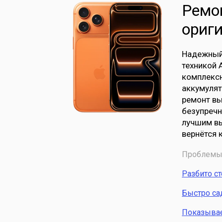
Ремон
ориг
Надежный 
техникой 
комплексн
аккумулят
ремонт вы
безупречн
лучшим вы
вернётся 
Проблемы 
Разбито с
Быстро са
Показывает