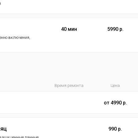
й
40 мин
5990 р.
менно включения,
Время ремонта
Цена
от 4990 р.
сяц
990 р.
ь ваши ценные данные