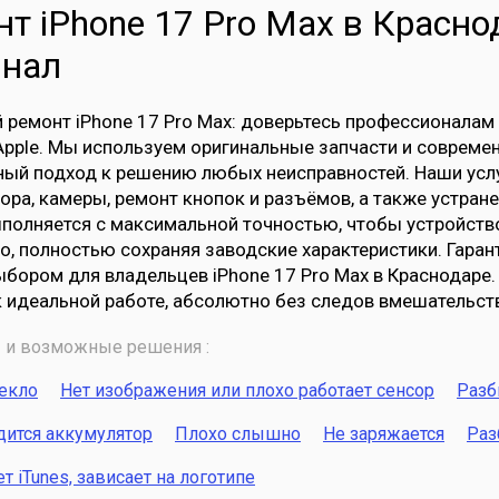
т iPhone 17 Pro Max в Краснод
инал
ремонт iPhone 17 Pro Max: доверьтесь профессионалам
Apple. Мы используем оригинальные запчасти и совреме
ый подход к решению любых неисправностей. Наши услу
ора, камеры, ремонт кнопок и разъёмов, а также устра
полняется с максимальной точностью, чтобы устройств
о, полностью сохраняя заводские характеристики. Гаран
бором для владельцев iPhone 17 Pro Max в Краснодаре.
к идеальной работе, абсолютно без следов вмешательст
и возможные решения :
текло
Нет изображения или плохо работает сенсор
Разб
дится аккумулятор
Плохо слышно
Не заряжается
Раз
 iTunes, зависает на логотипе