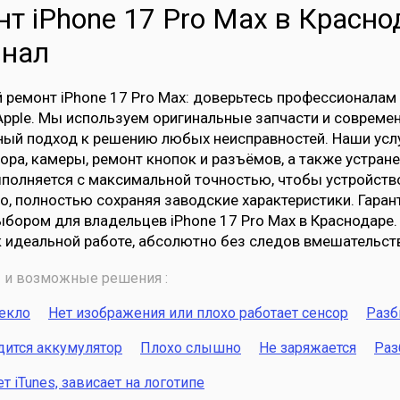
т iPhone 17 Pro Max в Краснод
инал
ремонт iPhone 17 Pro Max: доверьтесь профессионалам
Apple. Мы используем оригинальные запчасти и совреме
ый подход к решению любых неисправностей. Наши услу
ора, камеры, ремонт кнопок и разъёмов, а также устра
полняется с максимальной точностью, чтобы устройств
о, полностью сохраняя заводские характеристики. Гаран
бором для владельцев iPhone 17 Pro Max в Краснодаре.
к идеальной работе, абсолютно без следов вмешательст
и возможные решения :
текло
Нет изображения или плохо работает сенсор
Разб
дится аккумулятор
Плохо слышно
Не заряжается
Раз
 iTunes, зависает на логотипе