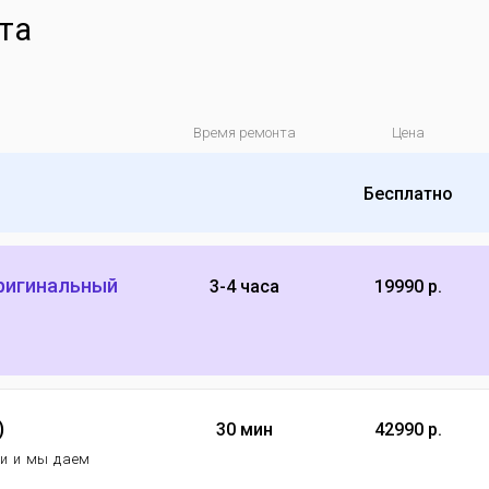
та
Время ремонта
Цена
Бесплатно
оригинальный
3-4 часа
19990 р.
)
30 мин
42990 р.
еи и мы даем