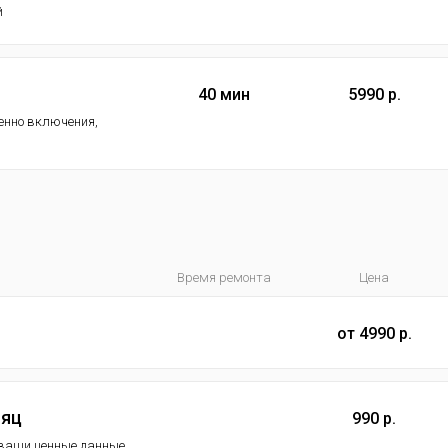
й
40 мин
5990 р.
менно включения,
Время ремонта
Цена
от 4990 р.
сяц
990 р.
ь ваши ценные данные