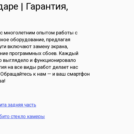
аре | Гарантия,
 с многолетним опытом работы с
нное оборудование, предлагая
ги включают замену экрана,
нение программных сбоев. Каждый
о выглядело и функционировало
тия на все виды работ делает нас
 Обращайтесь к нам — и ваш смартфон
ва!
ита задняя часть
бито стекло камеры