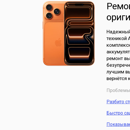
Ремон
ориг
Надежный 
техникой 
комплексн
аккумулят
ремонт вы
безупречн
лучшим вы
вернётся 
Проблемы 
Разбито с
Быстро са
Показывает