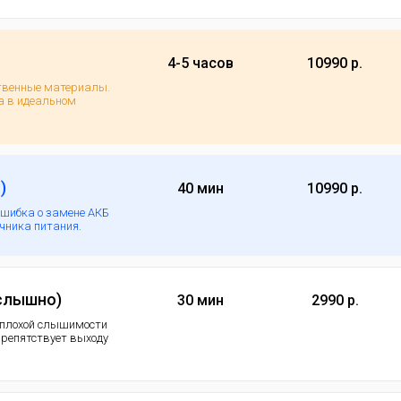
4-5 часов
10990 р.
ственные материалы.
а в идеальном
)
40 мин
10990 р.
ошибка о замене АКБ
очника питания.
 слышно)
30 мин
2990 р.
 плохой слышимости
 препятствует выходу