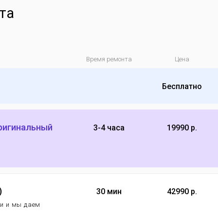
та
Время ремонта
Цена
Бесплатно
оригинальный
3-4 часа
19990 р.
)
30 мин
42990 р.
еи и мы даем