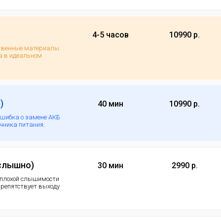
4-5 часов
10990 р.
ственные материалы.
а в идеальном
)
40 мин
10990 р.
ошибка о замене АКБ
очника питания.
 слышно)
30 мин
2990 р.
 плохой слышимости
 препятствует выходу