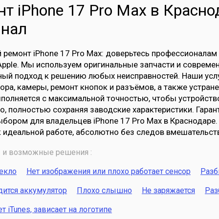
т iPhone 17 Pro Max в Краснод
инал
ремонт iPhone 17 Pro Max: доверьтесь профессионалам
Apple. Мы используем оригинальные запчасти и совреме
ый подход к решению любых неисправностей. Наши услу
ора, камеры, ремонт кнопок и разъёмов, а также устра
полняется с максимальной точностью, чтобы устройств
о, полностью сохраняя заводские характеристики. Гаран
бором для владельцев iPhone 17 Pro Max в Краснодаре.
к идеальной работе, абсолютно без следов вмешательст
и возможные решения :
текло
Нет изображения или плохо работает сенсор
Разб
дится аккумулятор
Плохо слышно
Не заряжается
Раз
 iTunes, зависает на логотипе