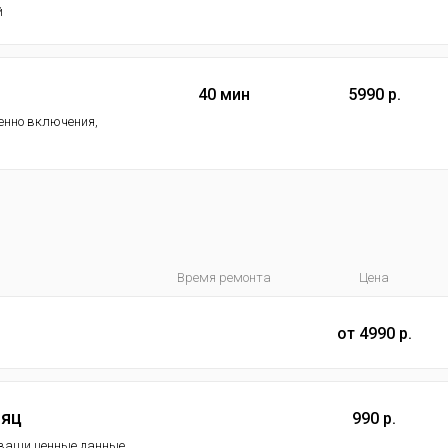
й
40 мин
5990 р.
менно включения,
Время ремонта
Цена
от 4990 р.
сяц
990 р.
ь ваши ценные данные