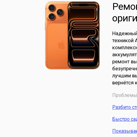
Ремон
ориг
Надежный 
техникой 
комплексн
аккумулят
ремонт вы
безупречн
лучшим вы
вернётся 
Проблемы 
Разбито с
Быстро са
Показывает