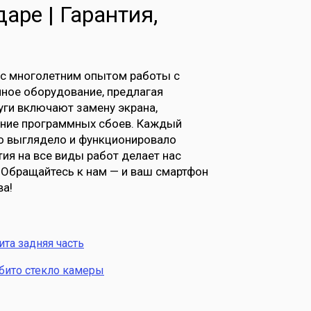
аре | Гарантия,
 с многолетним опытом работы с
нное оборудование, предлагая
ги включают замену экрана,
нение программных сбоев. Каждый
о выглядело и функционировало
тия на все виды работ делает нас
 Обращайтесь к нам — и ваш смартфон
ва!
ита задняя часть
бито стекло камеры